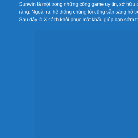
Sunwin là một trong những cổng game uy tín, sở hữu 
ràng. Ngoài ra, hệ thống chúng tôi cũng sẵn sàng hỗ tr
Sau đây là X cách khôi phục mật khẩu giúp bạn sớm trở