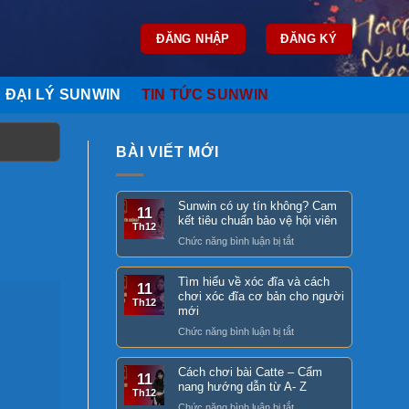
ĐĂNG NHẬP
ĐĂNG KÝ
ĐẠI LÝ SUNWIN
TIN TỨC SUNWIN
BÀI VIẾT MỚI
Sunwin có uy tín không? Cam
11
kết tiêu chuẩn bảo vệ hội viên
Th12
ở
Chức năng bình luận bị tắt
Sunwin
có
Tìm hiểu về xóc đĩa và cách
11
uy
chơi xóc đĩa cơ bản cho người
Th12
tín
mới
không?
ở
Chức năng bình luận bị tắt
Cam
Tìm
kết
hiểu
tiêu
Cách chơi bài Catte – Cẩm
11
về
chuẩn
nang hướng dẫn từ A- Z
Th12
xóc
bảo
ở
Chức năng bình luận bị tắt
đĩa