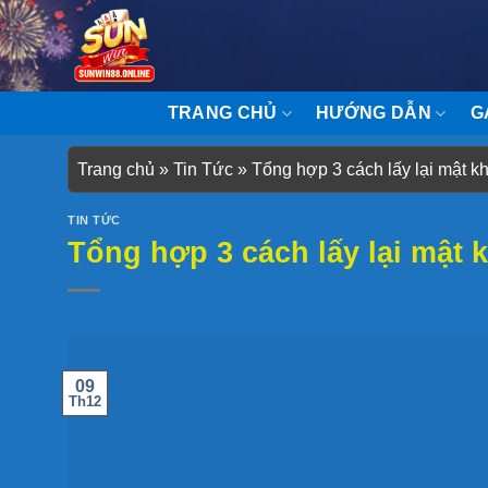
Skip
to
content
TRANG CHỦ
HƯỚNG DẪN
G
Trang chủ
»
Tin Tức
»
Tổng hợp 3 cách lấy lại mật 
TIN TỨC
Tổng hợp 3 cách lấy lại mậ
09
Th12