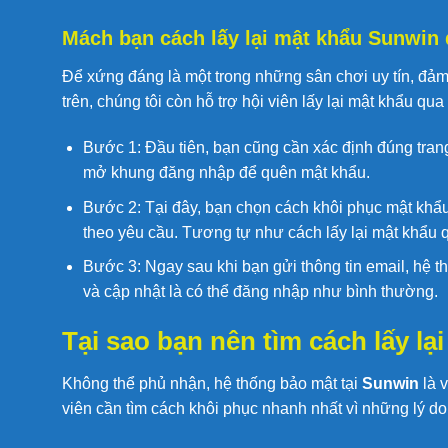
Mách bạn cách lấy lại mật khẩu Sunwin
Để xứng đáng là một trong những sân chơi uy tín, đảm
trên, chúng tôi còn hỗ trợ hội viên lấy lại mật khẩu qua 
Bước 1: Đầu tiên, bạn cũng cần xác định đúng tra
mở khung đăng nhập để quên mật khẩu.
Bước 2: Tại đây, bạn chọn cách khôi phục mật khẩ
theo yêu cầu. Tương tự như cách lấy lại mật khẩu q
Bước 3: Ngay sau khi bạn gửi thông tin email, hệ thố
và cập nhật là có thể đăng nhập như bình thường.
Tại sao bạn nên tìm cách lấy l
Không thể phủ nhận, hệ thống bảo mật tại
Sunwin
là 
viên cần tìm cách khôi phục nhanh nhất vì những lý d