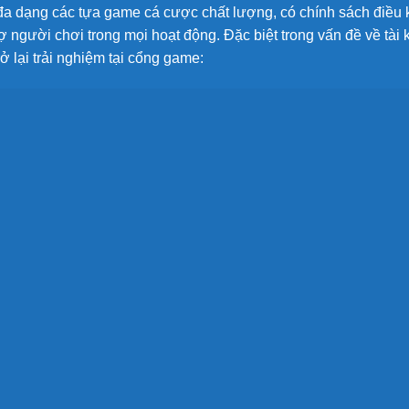
đa dạng các tựa game cá cược chất lượng, có chính sách điều 
ợ người chơi trong mọi hoạt động. Đặc biệt trong vấn đề về tài 
 lại trải nghiệm tại cổng game: