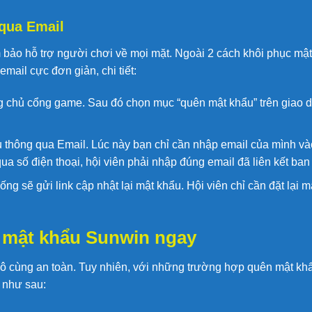
 qua Email
 bảo hỗ trợ người chơi về mọi mặt. Ngoài 2 cách khôi phục mậ
email cực đơn giản, chi tiết:
ng chủ cổng game. Sau đó chọn mục “quên mật khẩu” trên giao 
u thông qua Email. Lúc này bạn chỉ cần nhập email của mình v
ua số điện thoại, hội viên phải nhập đúng email đã liên kết ban
ng sẽ gửi link cập nhật lại mật khẩu. Hội viên chỉ cần đặt lại 
ại mật khẩu Sunwin ngay
vô cùng an toàn. Tuy nhiên, với những trường hợp quên mật kh
o như sau: