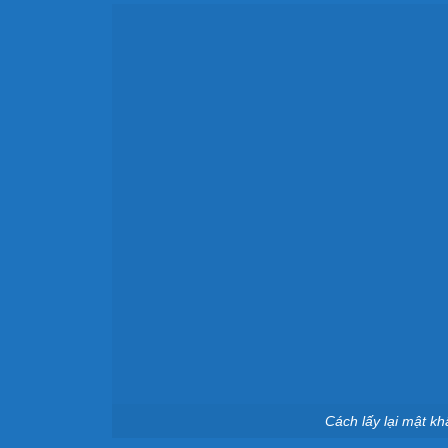
Cách lấy lại mật k