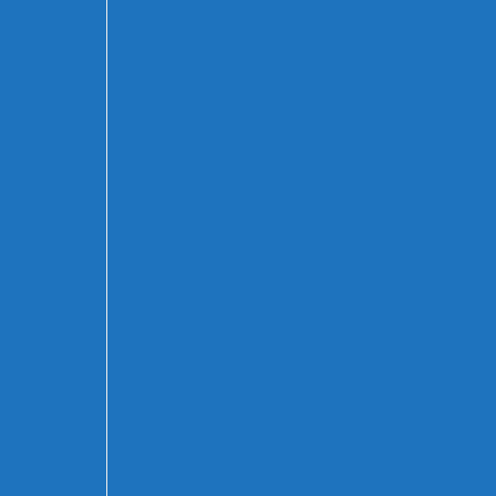
về
Sunwin
túi
dành
cho
người
mới