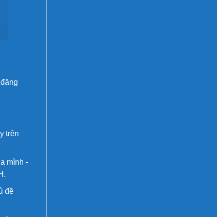
u đăng
y trên
ủa mình -
H.
ủ đề