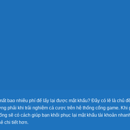
mất bao nhiêu phí để lấy lại được mật khẩu? Đây có lẽ là chủ 
ng phải khi trải nghiệm cá cược trên hệ thống cổng game. Khi
ng sẽ có cách giúp bạn khôi phục lại mật khẩu tài khoản nhan
ẻ chi tiết hơn.