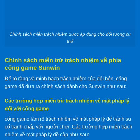
Chính sách miễn trách nhiệm được áp dụng cho đối tượng cụ
thể
Chính sách miễn trừ trách nhiệm về phía
cổng game Sunwin
Để rõ ràng và minh bạch trách nhiệm của đôi bên, cổng
game đã đưa ra chính sách dành cho Sunwin như sau:
Các trường hợp miễn trừ trách nhiệm về mặt pháp lý
đối với cổng game
cổng game làm rõ trách nhiệm về mặt pháp lý để tránh sự
cố tranh chấp với người chơi. Các trường hợp miễn trách
nhiệm về mặt pháp lý đề cập như sau: