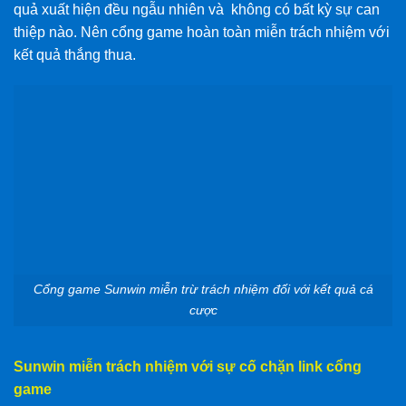
quả xuất hiện đều ngẫu nhiên và không có bất kỳ sự can
thiệp nào. Nên cổng game hoàn toàn miễn trách nhiệm với
kết quả thắng thua.
Cổng game Sunwin miễn trừ trách nhiệm đối với kết quả cá
cược
Sunwin miễn trách nhiệm với sự cố chặn link cổng
game