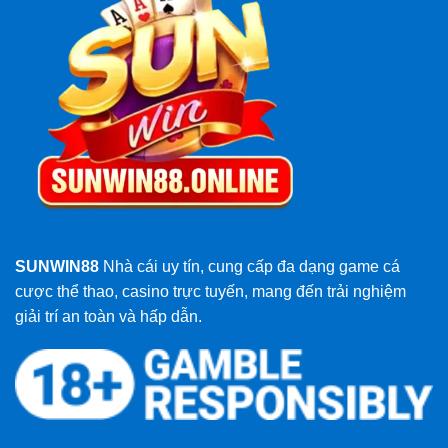
SUNWIN88
Nhà cái uy tín, cung cấp đa dạng game cá
cược thể thao, casino trực tuyến, mang đến trải nghiệm
giải trí an toàn và hấp dẫn.