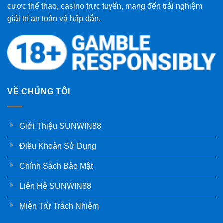
cược thể thao, casino trực tuyến, mang đến trải nghiệm
giải trí an toàn và hấp dẫn.
VỀ CHÚNG TÔI
Giới Thiệu SUNWIN88
Điều Khoản Sử Dụng
Chính Sách Bảo Mật
Liên Hệ SUNWIN88
Miễn Trừ Trách Nhiệm