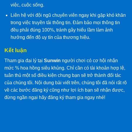
việc, cuộc sống.
Liên hệ với đội ngũ chuyên viên ngay khi gặp khó khăn
trong việc truyền tải thông tin. Đảm bảo mọi thông tin
đều phải đúng 100%, tránh gây hiểu lầm làm ảnh
hưởng đến độ uy tín của thương hiệu.
Kết luận
Tham gia đại lý
tại
Sunwin
người chơi có cơ hội nhận
mức % hoa hồng siêu khủng. Chỉ cần có tài khoản hợp lệ,
tuân thủ một số điều kiện chung bạn sẽ trở thành đối tác
của chúng tôi. Nội dung bài viết trên, chúng tôi đã nói rất rõ
về các bước đăng ký cũng như lợi ích bạn sẽ nhận được,
đừng ngần ngại hãy đăng ký tham gia ngay nhé!