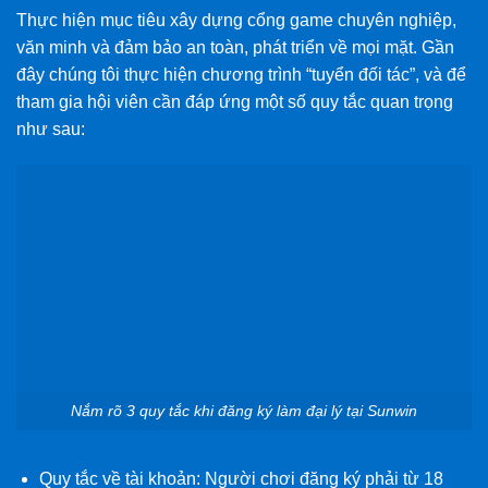
Thực hiện mục tiêu xây dựng cổng game chuyên nghiệp,
văn minh và đảm bảo an toàn, phát triển về mọi mặt. Gần
đây chúng tôi thực hiện chương trình “tuyển đối tác”, và để
tham gia hội viên cần đáp ứng một số quy tắc quan trọng
như sau:
Nắm rõ 3 quy tắc khi đăng ký làm đại lý tại Sunwin
Quy tắc về tài khoản: Người chơi đăng ký phải từ 18