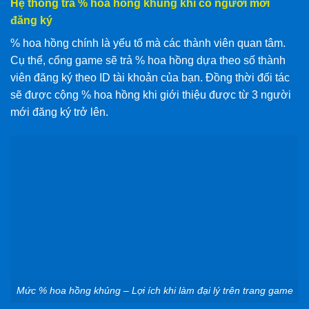
Hệ thống trả % hoa hồng khủng khi có người mới
đăng ký
% hoa hồng chính là yếu tố mà các thành viên quan tâm.
Cụ thể, cổng game sẽ trả % hoa hồng dựa theo số thành
viên đăng ký theo ID tài khoản của bạn. Đồng thời đối tác
sẽ được cộng % hoa hồng khi giới thiệu được từ 3 người
mới đăng ký trở lên.
Mức % hoa hồng khủng – Lợi ích khi làm đại lý trên trang game