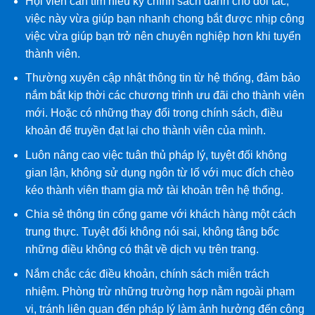
Hội viên cần tìm hiểu kỹ chính sách dành cho đối tác,
việc này vừa giúp bạn nhanh chong bắt được nhịp công
việc vừa giúp bạn trở nên chuyên nghiệp hơn khi tuyển
thành viên.
Thường xuyên cập nhật thông tin từ hệ thống, đảm bảo
nắm bắt kịp thời các chương trình ưu đãi cho thành viên
mới. Hoặc có những thay đổi trong chính sách, điều
khoản để truyền đạt lại cho thành viên của mình.
Luôn nâng cao việc tuân thủ pháp lý, tuyệt đối không
gian lận, không sử dụng ngôn từ lố với mục đích chèo
kéo thành viên tham gia mở tài khoản trên hệ thống.
Chia sẻ thông tin cổng game với khách hàng một cách
trung thực. Tuyệt đối không nói sai, không tâng bốc
những điều không có thật về dịch vụ trên trang.
Nắm chắc các điều khoản, chính sách miễn trách
nhiệm. Phòng trừ những trường hợp nằm ngoài phạm
vi, tránh liên quan đến pháp lý làm ảnh hưởng đến công