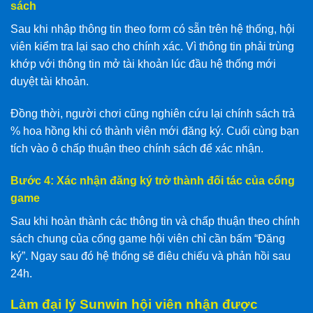
sách
Sau khi nhập thông tin theo form có sẵn trên hệ thống, hội
viên kiểm tra lại sao cho chính xác. Vì thông tin phải trùng
khớp với thông tin mở tài khoản lúc đầu hệ thống mới
duyệt tài khoản.
Đồng thời, người chơi cũng nghiên cứu lại chính sách trả
% hoa hồng khi có thành viên mới đăng ký. Cuối cùng bạn
tích vào ô chấp thuận theo chính sách để xác nhận.
Bước 4: Xác nhận đăng ký trở thành đối tác của cổng
game
Sau khi hoàn thành các thông tin và chấp thuận theo chính
sách chung của cổng game hội viên chỉ cần bấm “Đăng
ký”. Ngay sau đó hệ thống sẽ điêu chiếu và phản hồi sau
24h.
Làm đại lý Sunwin hội viên nhận được