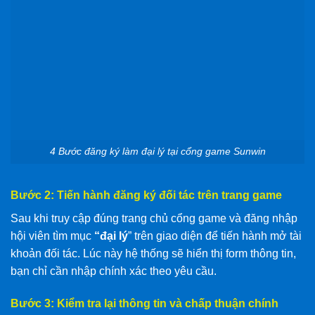
4 Bước đăng ký làm đại lý tại cổng game Sunwin
Bước 2: Tiến hành đăng ký đối tác trên trang game
Sau khi truy cập đúng trang chủ cổng game và đăng nhập
hội viên tìm mục
“đại lý
” trên giao diện để tiến hành mở tài
khoản đối tác. Lúc này hệ thống sẽ hiển thị form thông tin,
bạn chỉ cần nhập chính xác theo yêu cầu.
Bước 3: Kiểm tra lại thông tin và chấp thuận chính