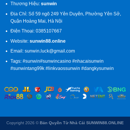
Thương Hiệu:
sunwin
Địa Chỉ: Số 59 ngõ 249 Yên Duyên, Phường Yên Sở,
Quận Hoàng Mai, Hà Nội
Điện Thoại: 0385107667
Website:
sunwin88.online
Email: sunwin.luck@gmail.com
Tags: #sunwin#sunwincasino #nhacaisunwin
#sunwintang99k #linkvaossunwin #dangkysunwin
Copyright 2026 ©
Bản Quyền Từ Nhà Cái SUNWIN88.ONLINE