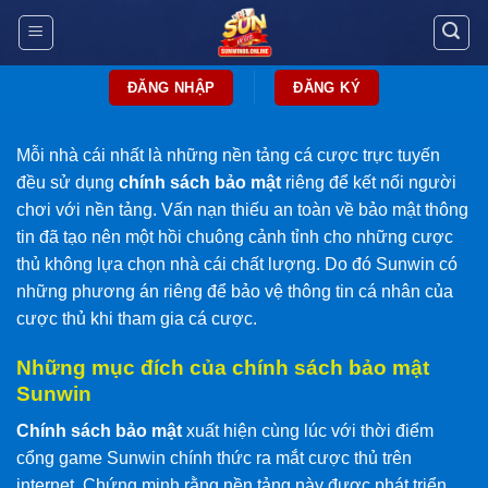
Skip
to
content
ĐĂNG NHẬP
ĐĂNG KÝ
Mỗi nhà cái nhất là những nền tảng cá cược trực tuyến
đều sử dụng
chính sách bảo mật
riêng để kết nối người
chơi với nền tảng. Vấn nạn thiếu an toàn về bảo mật thông
tin đã tạo nên một hồi chuông cảnh tỉnh cho những cược
thủ không lựa chọn nhà cái chất lượng. Do đó Sunwin có
những phương án riêng để bảo vệ thông tin cá nhân của
cược thủ khi tham gia cá cược.
Những mục đích của chính sách bảo mật
Sunwin
Chính sách bảo mật
xuất hiện cùng lúc với thời điểm
cổng game Sunwin chính thức ra mắt cược thủ trên
internet. Chứng minh rằng nền tảng này được phát triển