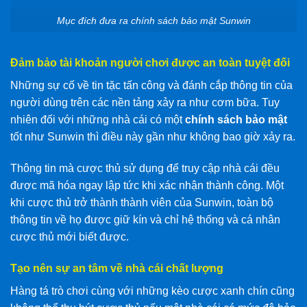
Mục đích đưa ra chính sách bảo mật Sunwin
Đảm bảo tài khoản người chơi được an toàn tuyệt đối
Những sự cố về tin tặc tấn công và đánh cắp thông tin của
người dùng trên các nền tảng xảy ra như cơm bữa. Tuy
nhiên đối với những nhà cái có một
chính sách bảo mật
tốt như Sunwin thì điều này gần như không bao giờ xảy ra.
Thông tin mà cược thủ sử dụng để truy cập nhà cái đều
được mã hóa ngay lập tức khi xác nhận thành công. Một
khi cược thủ trở thành thành viên của Sunwin, toàn bộ
thông tin về họ được giữ kín và chỉ hệ thống và cá nhân
cược thủ mới biết được.
Tạo nên sự an tâm về nhà cái chất lượng
Hàng tá trò chơi cùng với những kèo cược xanh chín cũng