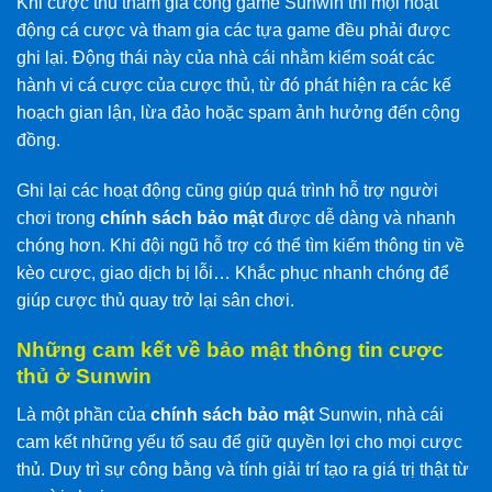
Khi cược thủ tham gia cổng game Sunwin thì mọi hoạt
động cá cược và tham gia các tựa game đều phải được
ghi lại. Động thái này của nhà cái nhằm kiểm soát các
hành vi cá cược của cược thủ, từ đó phát hiện ra các kế
hoạch gian lận, lừa đảo hoặc spam ảnh hưởng đến cộng
đồng.
Ghi lại các hoạt động cũng giúp quá trình hỗ trợ người
chơi trong
chính sách bảo mật
được dễ dàng và nhanh
chóng hơn. Khi đội ngũ hỗ trợ có thể tìm kiếm thông tin về
kèo cược, giao dịch bị lỗi… Khắc phục nhanh chóng để
giúp cược thủ quay trở lại sân chơi.
Những cam kết về bảo mật thông tin cược
thủ ở Sunwin
Là một phần của
chính sách bảo mật
Sunwin, nhà cái
cam kết những yếu tố sau để giữ quyền lợi cho mọi cược
thủ. Duy trì sự công bằng và tính giải trí tạo ra giá trị thật từ