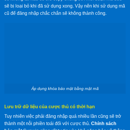
sẽ bị loại bỏ khi đã sử dụng xong. Vậy nên khi sử dụng mã
cũ để đăng nhập chắc chắn sẽ không thành công.
Áp dụng khóa bảo mật bằng mật mã
Lưu trữ dữ liệu của cược thủ có thời hạn
Tuy nhiên việc phải đăng nhập quá nhiều lần cũng sẽ trở
thành một nỗi phiền toái đối với cược thủ.
Chính sách