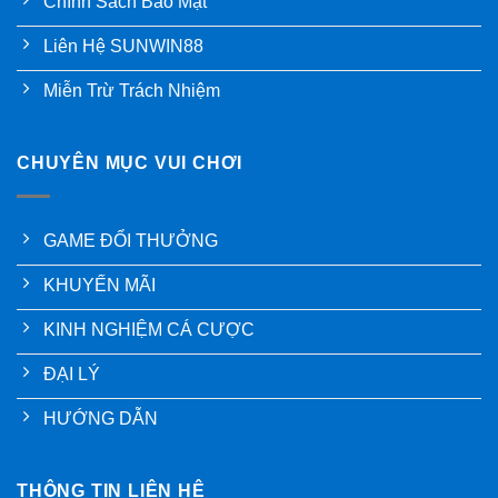
Chính Sách Bảo Mật
Liên Hệ SUNWIN88
Miễn Trừ Trách Nhiệm
CHUYÊN MỤC VUI CHƠI
GAME ĐỔI THƯỞNG
KHUYẾN MÃI
KINH NGHIỆM CÁ CƯỢC
ĐẠI LÝ
HƯỚNG DẪN
THÔNG TIN LIÊN HỆ