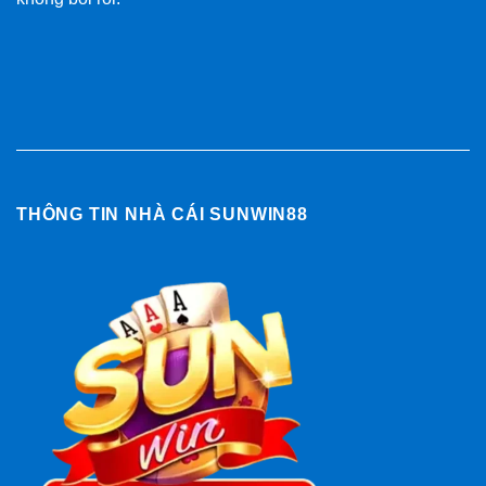
THÔNG TIN NHÀ CÁI SUNWIN88