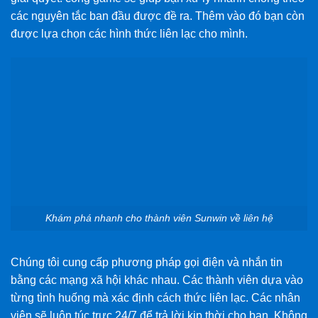
các nguyên tắc ban đầu được đề ra. Thêm vào đó bạn còn
được lựa chọn các hình thức liên lạc cho mình.
Khám phá nhanh cho thành viên Sunwin về liên hệ
Chúng tôi cung cấp phương pháp gọi điện và nhắn tin
bằng các mạng xã hội khác nhau. Các thành viên dựa vào
từng tình huống mà xác định cách thức liên lạc. Các nhân
viên sẽ luôn túc trực 24/7 để trả lời kịp thời cho bạn. Không