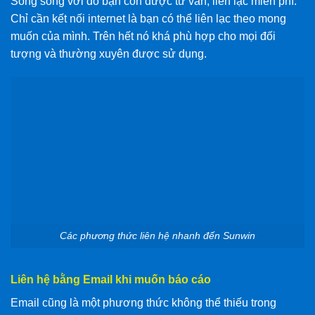
Song song với đó bạn còn được tư vấn, liên lạc miễn phí.
Chỉ cần kết nối internet là bạn có thể liên lạc theo mong
muốn của mình. Trên hết nó khá phù hợp cho mọi đối
tượng và thường xuyên được sử dụng.
Các phương thức liên hệ nhanh đến Sunwin
Liên hệ bằng Email khi muốn báo cáo
Email cũng là một phương thức không thể thiếu trong