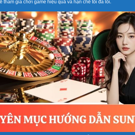
 tham gia chơi game hiệu quả và hạn chế tối đa lỗi.