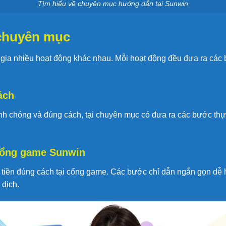
Tìm hiểu về chuyên mục hướng dẫn tại Sunwin
 chuyên mục
 gia nhiều hoạt động khác nhau. Mỗi hoạt động đều đưa ra các 
ách
h chóng và đúng cách, tại chuyên mục có đưa ra các bước thực 
 cổng game Sunwin
tiền đúng cách tại cổng game. Các bước chỉ dẫn ngắn gọn dễ h
 dịch.