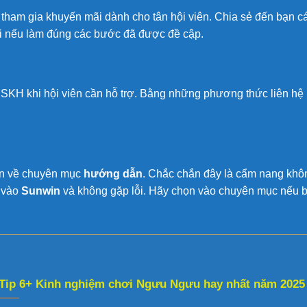
tham gia khuyến mãi dành cho tân hội viên. Chia sẻ đến bạn c
ãi nếu làm đúng các bước đã được đề cập.
KH khi hội viên cần hỗ trợ. Bằng những phương thức liên hệ n
 bạn về chuyên mục
hướng dẫn
. Chắc chắn đây là cẩm nang khôn
g vào
Sunwin
và không gặp lỗi. Hãy chọn vào chuyên mục nếu b
Tip 6+ Kinh nghiệm chơi Ngưu Ngưu hay nhất năm 2025