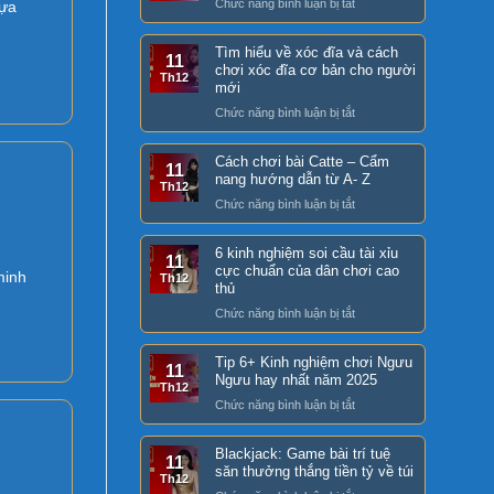
ở
Chức năng bình luận bị tắt
tựa
Sunwin
có
Tìm hiểu về xóc đĩa và cách
11
uy
chơi xóc đĩa cơ bản cho người
Th12
tín
mới
không?
ở
Chức năng bình luận bị tắt
Cam
Tìm
kết
hiểu
tiêu
Cách chơi bài Catte – Cẩm
11
về
chuẩn
nang hướng dẫn từ A- Z
Th12
xóc
bảo
ở
Chức năng bình luận bị tắt
đĩa
vệ
Cách
và
hội
chơi
cách
viên
6 kinh nghiệm soi cầu tài xỉu
11
bài
chơi
cực chuẩn của dân chơi cao
minh
Th12
Catte
xóc
thủ
–
đĩa
ở
Chức năng bình luận bị tắt
Cẩm
cơ
6
nang
bản
kinh
hướng
cho
Tip 6+ Kinh nghiệm chơi Ngưu
11
nghiệm
dẫn
người
Ngưu hay nhất năm 2025
Th12
soi
từ
mới
ở
Chức năng bình luận bị tắt
cầu
A-
Tip
tài
Z
6+
xỉu
Blackjack: Game bài trí tuệ
11
Kinh
cực
săn thưởng thắng tiền tỷ về túi
Th12
nghiệm
chuẩn