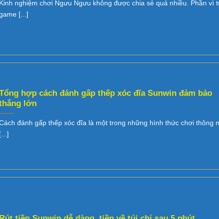
Kinh nghiệm chơi Ngưu Ngưu không được chia sẻ quá nhiều. Phần vì 
game [...]
Tổng hợp cách đánh gấp thếp xóc đĩa Sunwin đảm bảo
thắng lớn
Cách đánh gấp thếp xóc đĩa là một trong những hình thức chơi thông 
[...]
Rút tiền Sunwin dễ dàng, tiền về túi chỉ sau 5 phút