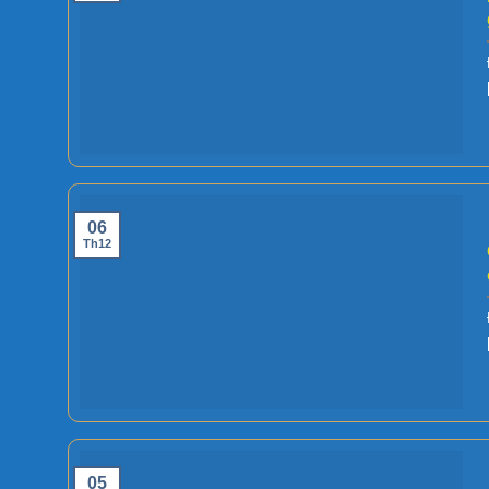
06
Th12
05