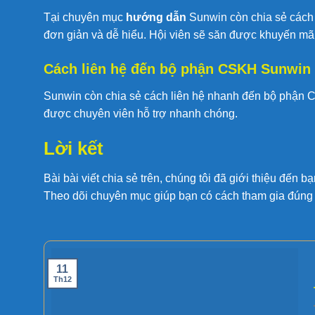
Tại chuyên mục
hướng dẫn
Sunwin còn chia sẻ cách 
đơn giản và dễ hiểu. Hội viên sẽ săn được khuyến m
Cách liên hệ đến bộ phận CSKH Sunwin
Sunwin còn chia sẻ cách liên hệ nhanh đến bộ phận CS
được chuyên viên hỗ trợ nhanh chóng.
Lời kết
Bài bài viết chia sẻ trên, chúng tôi đã giới thiệu đến
Theo dõi chuyên mục giúp bạn có cách tham gia đún
11
Th12