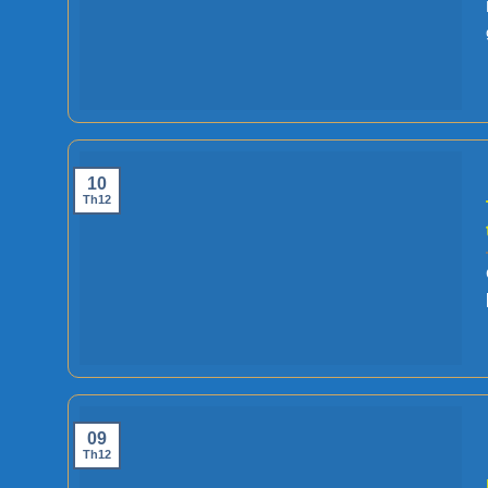
10
Th12
09
Th12