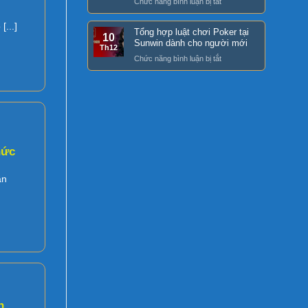
ở
Chức năng bình luận bị tắt
chơi
của
Blackjack:
Ngưu
dân
Game
...]
Ngưu
chơi
Tổng hợp luật chơi Poker tại
10
bài
hay
cao
Sunwin dành cho người mới
Th12
trí
nhất
thủ
ở
Chức năng bình luận bị tắt
tuệ
năm
Tổng
săn
2025
hợp
thưởng
luật
thắng
chơi
tiền
Poker
tỷ
tại
về
Sunwin
túi
hức
dành
cho
người
ần
mới
n