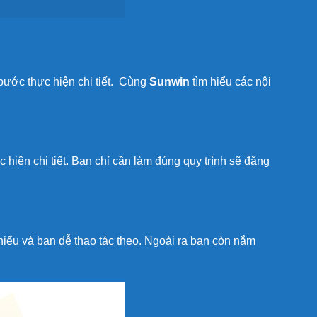
bước thực hiện chi tiết. Cùng
Sunwin
tìm hiểu các nội
hiện chi tiết. Bạn chỉ cần làm đúng quy trình sẽ đăng
iểu và bạn dễ thao tác theo. Ngoài ra bạn còn nắm