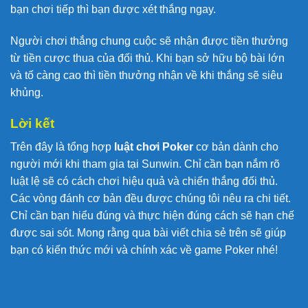
bạn chơi tiếp thì bạn được xét thắng ngay.
Người chơi thắng chung cuộc sẽ nhận được tiền thưởng
từ tiền cược thua của đối thủ. Khi bạn sở hữu bộ bài lớn
và tố càng cao thì tiền thưởng nhận về khi thắng sẽ siêu
khủng.
Lời kết
Trên đây là tổng hợp
luật chơi Poker
cơ bản dành cho
người mới khi tham gia tại Sunwin. Chỉ cần bạn nắm rõ
luật lệ sẽ có cách chơi hiệu quả và chiến thắng đối thủ.
Các vòng đánh cơ bản đều được chúng tôi nêu ra chi tiết.
Chỉ cần bạn hiểu đúng và thực hiện đúng cách sẽ hạn chế
được sai sót. Mong rằng qua bài viết chia sẻ trên sẽ giúp
bạn có kiến thức mới và chính xác về game Poker nhé!