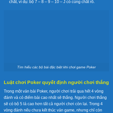
chất, ví dụ: bộ 7 – 8 – 9 – 10 – J có cùng chất rô.
Tìm hiểu các bộ bài đặc biệt khi chơi game Poker
Luật chơi Poker quyết định người chơi thắng
Trong một ván bài Poker, người chơi trải qua hết 4 vòng
đánh và có điểm bài cao nhất sẽ thắng. Người chơi thắng
sẽ có bộ 5 lá cao hơn tất cả người chơi còn lại. Trong 4
vòng đánh nếu chưa kết thúc ván game, nhưng chỉ còn