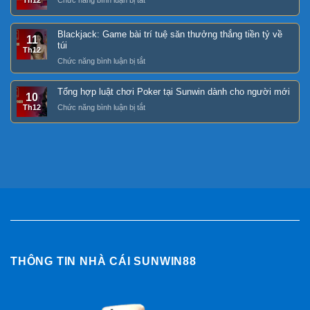
từ
người
Tip
cầu
A-
mới
6+
tài
Blackjack: Game bài trí tuệ săn thưởng thắng tiền tỷ về
Z
Kinh
xỉu
11
túi
nghiệm
cực
Th12
chơi
chuẩn
ở
Chức năng bình luận bị tắt
Ngưu
của
Blackjack:
Ngưu
dân
Game
Tổng hợp luật chơi Poker tại Sunwin dành cho người mới
hay
chơi
10
bài
nhất
cao
ở
Th12
Chức năng bình luận bị tắt
trí
năm
thủ
Tổng
tuệ
2025
hợp
săn
luật
thưởng
chơi
thắng
Poker
tiền
tại
tỷ
Sunwin
về
dành
túi
cho
người
mới
THÔNG TIN NHÀ CÁI SUNWIN88