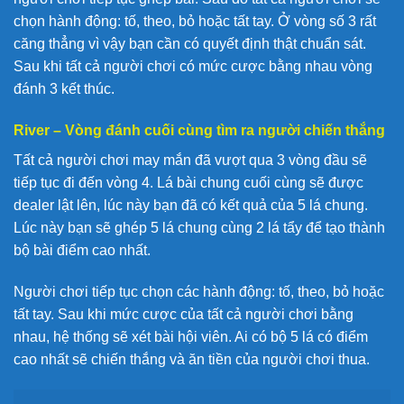
chọn hành động: tố, theo, bỏ hoặc tất tay. Ở vòng số 3 rất
căng thẳng vì vậy bạn cần có quyết định thật chuẩn sát.
Sau khi tất cả người chơi có mức cược bằng nhau vòng
đánh 3 kết thúc.
River – Vòng đánh cuối cùng tìm ra người chiến thắng
Tất cả người chơi may mắn đã vượt qua 3 vòng đầu sẽ
tiếp tục đi đến vòng 4. Lá bài chung cuối cùng sẽ được
dealer lật lên, lúc này bạn đã có kết quả của 5 lá chung.
Lúc này bạn sẽ ghép 5 lá chung cùng 2 lá tẩy để tạo thành
bộ bài điểm cao nhất.
Người chơi tiếp tục chọn các hành động: tố, theo, bỏ hoặc
tất tay. Sau khi mức cược của tất cả người chơi bằng
nhau, hệ thống sẽ xét bài hội viên. Ai có bộ 5 lá có điểm
cao nhất sẽ chiến thắng và ăn tiền của người chơi thua.