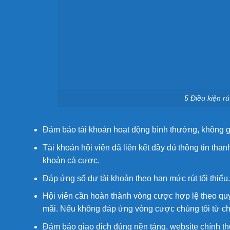
5 Điều kiện ru
Đảm bảo tài khoản hoạt động bình thường, không gi
Tài khoản hội viên đã liên kết đầy đủ thông tin than
khoản cá cược.
Đáp ứng số dư tài khoản theo hạn mức rút tối thiểu
Hội viên cần hoàn thành vòng cược hợp lệ theo qu
mãi. Nếu không đáp ứng vòng cược chúng tôi từ chố
Đảm bảo giao dịch đúng nền tảng, website chính t