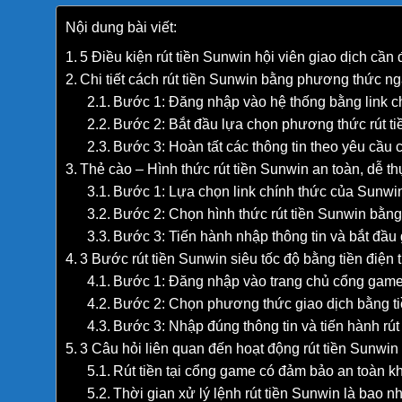
Nội dung bài viết:
5 Điều kiện rút tiền Sunwin hội viên giao dịch cần
Chi tiết cách rút tiền Sunwin bằng phương thức n
Bước 1: Đăng nhập vào hệ thống bằng link 
Bước 2: Bắt đầu lựa chọn phương thức rút ti
Bước 3: Hoàn tất các thông tin theo yêu cầu 
Thẻ cào – Hình thức rút tiền Sunwin an toàn, dễ t
Bước 1: Lựa chọn link chính thức của Sunwi
Bước 2: Chọn hình thức rút tiền Sunwin bằng
Bước 3: Tiến hành nhập thông tin và bắt đầu 
3 Bước rút tiền Sunwin siêu tốc độ bằng tiền điện 
Bước 1: Đăng nhập vào trang chủ cổng game 
Bước 2: Chọn phương thức giao dịch bằng ti
Bước 3: Nhập đúng thông tin và tiến hành rút
3 Câu hỏi liên quan đến hoạt động rút tiền Sunwin
Rút tiền tại cổng game có đảm bảo an toàn 
Thời gian xử lý lệnh rút tiền Sunwin là bao n