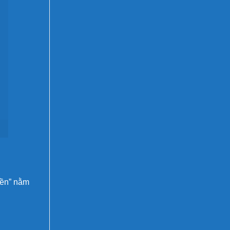
iền” nằm