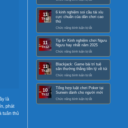
vệ
Cách
và
hội
chơi
cách
viên
6 kinh nghiệm soi cầu tài xỉu
11
bài
chơi
cực chuẩn của dân chơi cao
Th12
Catte
xóc
thủ
–
đĩa
ở
Chức năng bình luận bị tắt
Cẩm
cơ
6
nang
bản
kinh
hướng
cho
Tip 6+ Kinh nghiệm chơi Ngưu
11
nghiệm
dẫn
người
Ngưu hay nhất năm 2025
Th12
soi
từ
mới
ở
Chức năng bình luận bị tắt
cầu
A-
Tip
tài
Z
6+
xỉu
Blackjack: Game bài trí tuệ
11
Kinh
cực
săn thưởng thắng tiền tỷ về túi
Th12
nghiệm
chuẩn
ở
Chức năng bình luận bị tắt
chơi
của
Blackjack:
Ngưu
dân
Game
Ngưu
chơi
Tổng hợp luật chơi Poker tại
10
bài
hay
cao
Sunwin dành cho người mới
Th12
trí
nhất
thủ
ây là
ở
Chức năng bình luận bị tắt
tuệ
năm
Tổng
săn
2025
n, phát
hợp
thưởng
à tuân thủ
luật
thắng
chơi
tiền
Poker
tỷ
tại