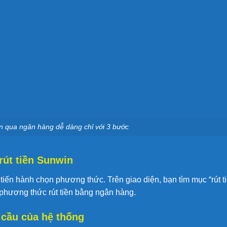
win qua ngân hàng dễ dàng chỉ với 3 bước
́t tiền Sunwin
tiến hành chọn phương thức. Trên giao diện, bạn tìm mục “rút t
 phương thức rút tiền bằng ngân hàng.
 cầu của hệ thống